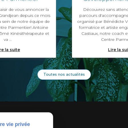
aisir de vous annoncer la
Découvrez sans atten
Grandjean depuis ce mois
parcours d'accompagne
u sein de notre équipe de
organisé par Bénédicte V
ntre Parmentier! Antoine
formatrice et artiste en
lômé Kinésithérapeute et
Castiaux, notre coach 
va ...
Centre Parme
re la suite
Lire la su
Toutes nos actualités
re vie privée