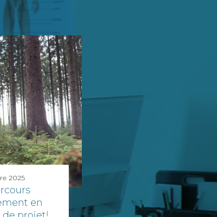
re 2025
rcours
ement en
de projet!