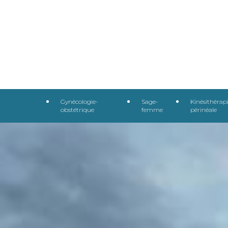
Panneau de gestion des cookies
Gynécologie-
Sage-
Kinésithérap
obstétrique
femme
périnéale