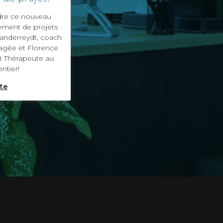
dre ce nouveau
ment de projets
anderreydt, coach
gagée et Florence
et Thérapeute au
ntier!
ite