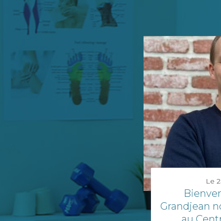
Le
2
Bienve
Grandjean n
au Cent