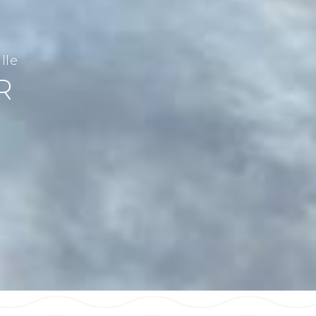
lle
R