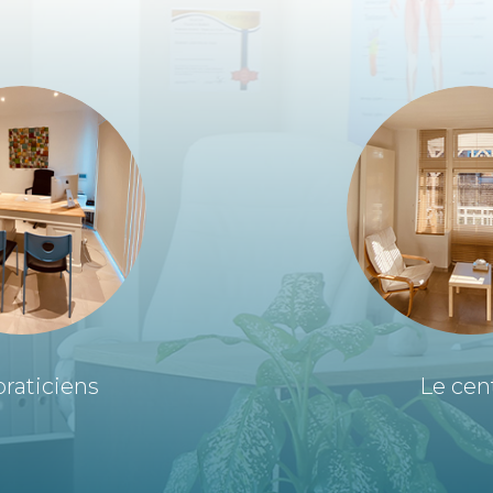
raticiens
Le cen