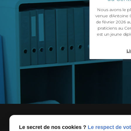
Nous avons le pl
venue d'Antoine 
de février 2026 a
praticiens au Ce
est un jeune dip
Li
Le secret de nos cookies ?
Le respect de vot