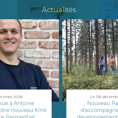
Actualités
4 mars 2026
Le
08 décemb
nue à Antoine
Nouveau Pa
otre nouveau Kiné
d'accompagn
re Parmentier
développement 