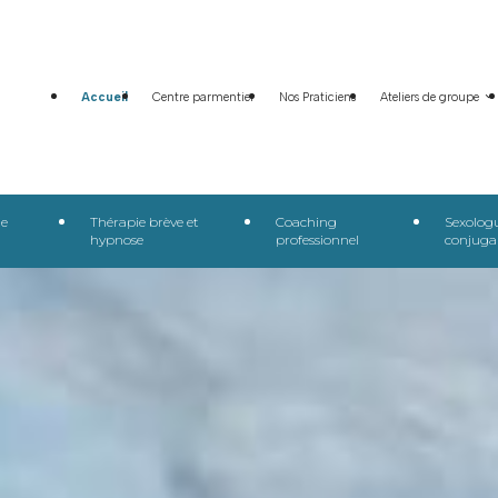
Accueil
Centre parmentier
Nos Praticiens
Ateliers de groupe
ie
Thérapie brève et
Coaching
Sexolog
hypnose
professionnel
conjuga