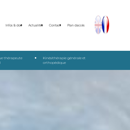
Infos & doc
Actualités
Contact
Plan daccès
ue thérapeute
Kinésithérapie générale et
l
orthopédique