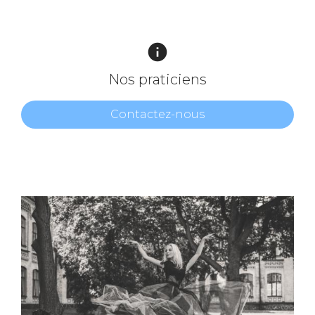
info
Nos praticiens
Contactez-nous