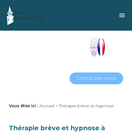
Panneau de gestion des cookies
Centre
menu
PARMENTIER
Contactez-nous
Vous êtes ici :
Accueil
> Thérapie brève et hypnose
Thérapie brève et hypnose à