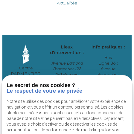
Actualités
Lieux
Info pratiques :
d'intervention :
Bus
Avenue Edmond
Ligne 36 :
Centre
Parmentier 122
Avenue
PARMENTIER
1150 Bruxelles
Parmentier
Centre médical
Tram
Le secret de nos cookies ?
Lignes 39 et 44 :
Le respect de votre vie privée
Arrêt Madou ou
Musée du Tram
Notre site utilise des cookies pour améliorer votre expérience de
navigation et vous offrir un contenu personnalisé. Les cookies
strictement nécessaires sont essentiels au fonctionnement de
base de notre site et ne peuvent pas être désactivés. Cependant,
vous avez le choix d'activer ou de désactiver les cookies de
TVA Intracommunautaire :
Mentions
Politique de
personnalisation, de performance et de marketing selon vos
BE0891057044