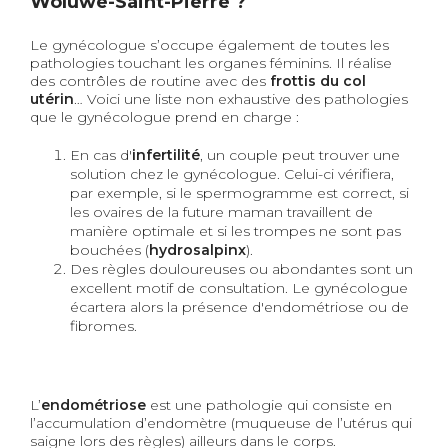
Woluwe-Saint-Pierre ?
Le gynécologue s’occupe également de toutes les
pathologies touchant les organes féminins. Il réalise
des contrôles de routine avec des
frottis du col
utérin
… Voici une liste non exhaustive des pathologies
que le gynécologue prend en charge :
En cas d'
infertilité
, un couple peut trouver une
solution chez le gynécologue. Celui-ci vérifiera,
par exemple, si le spermogramme est correct, si
les ovaires de la future maman travaillent de
manière optimale et si les trompes ne sont pas
bouchées (
hydrosalpinx
).
Des
règles douloureuses ou abondantes sont un
excellent motif de consultation. Le gynécologue
écartera alors la présence d
'endométriose ou de
fibromes
.
L’
endométriose
est une pathologie qui consiste
en
l’accumulation d’endomètre (muqueuse de l’utérus qui
saigne lors des règles) ailleurs dans le corps.