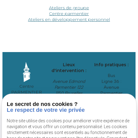
Ateliers de groupe
Centre parmentier
Ateliers en développement personnel
Lieux
Info pratiques :
d'intervention :
Bus
Avenue Edmond
Ligne 36 :
Centre
Parmentier 122
Avenue
PARMENTIER
1150 Bruxelles
Parmentier
Centre médical
Tram
Le secret de nos cookies ?
Lignes 39 et 44 :
Le respect de votre vie privée
Arrêt Madou ou
Musée du Tram
Notre site utilise des cookies pour améliorer votre expérience de
navigation et vous offrir un contenu personnalisé. Les cookies
strictement nécessaires sont essentiels au fonctionnement de