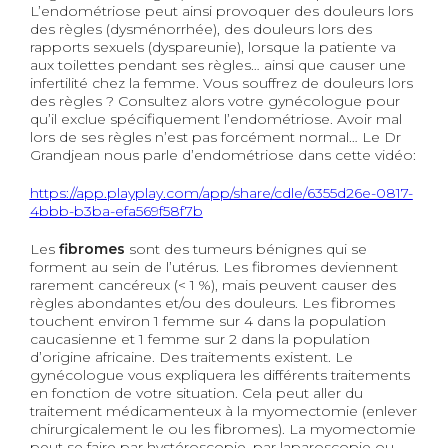
L’endométriose peut ainsi
provoquer
des douleurs lors
des règles (dysménorrhée), des douleurs lors des
rapports sexuels (dyspareunie), lorsque la patient
e
va
aux toilettes pendant ses règles… ainsi q
ue causer une
infertilité
chez la femme
. Vous
souffrez de
douleurs lors
des règles ? Consultez alors votre gynécologue pour
qu’il exclu
e
spécifiquement l’endométriose. Avoir mal
lors de ses règles n’est pas forcément normal…
Le
Dr
Grandjean nous parle d’endométriose
dans cette vidéo:
https://app.playplay.com/app/share/cdle/6355d26e-0817-
4bbb-b3ba-efa569f58f7b
Les
fibromes
sont des tumeurs bénignes qui se
forment au sein de l’utérus. Les fibromes deviennent
rarement cancéreux (< 1 %), mais peuvent
causer
des
règles abondantes et/ou des douleurs. Les fibromes
touchent environ 1 femme sur 4 dans la population
caucasienne et
1
femme sur 2 dans la population
d’origine africaine. Des traitements existent. Le
gynécologue vous expliquera les différents traitements
en fonction de votre situation. Cela peut aller du
traitement médicamenteux à la myomectomie (enlever
chirurgicalement le ou les fibromes). La myomectomie
peut se faire par hystéroscopie, par laparoscopie ou