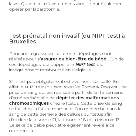
l
aser. Quand cela s’avère nécessaire, il peut également
opérer par laparotomie.
Test prénatal non invasif (ou NIPT test) à
Bruxelles
Pendant la grossesse, différents dépistages sont
réalisés pour
s’assurer du bien-être de bébé
. L’un de
ses dépistages, qui s’appelle le
NIPT test
, est
intégralement remboursé en Belgique.
S’i
l n’est pas obligatoire,
il
est vivement conseillé.
En
effet l
e NIPT test
(
ou
Non Invasive Pr
e
natal Test
)
est une
prise de sang qui est réalisée à partir de la 11
e
semaine
d’aménorrhée afin de
dépister des malformations
chromosomiques
chez le fœtus. Cette prise de sang
se fait chez la
future
maman et l’on recherche dans le
sang de
cette dernière
des cellules du fœtus afin
d’exclure la trisomie 21,
la trisomie
18 et
la trisomie
13.
Le sexe de bébé peut être également révélé à ce
moment-là.