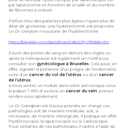
par
laparotomie en fonction de la taille et du nombre
de fibromes à enlever.
Parfois chez des patientes plus âgées n’ayant plus de
désir de grossesse, une hystérectomie est proposée.
Le Dr Granjean nous pa
r
le
d
e l’hystérectomie
https://playplay.com/app/share/cdle/z2j1y2jlfz8ikm9c
3.Avoir des pertes de sang en dehors des règles ou
après la ménopause est également un motif pour
consulter son
gynécologue
à Bruxelles
. Cela peut,
en
effet, signaler
la présence d’un polype de l’endomètre,
voire d’
un
cancer du col de l’utérus
ou d’
un
cancer
de
l’utérus
.
4.Vous
sentez
un nodule dans
votre
sein
lorsque
vous
le palper
? Afin d’ exclure un
cancer du sein
, prenez
rendez-vous rapidement.
Le
Dr Grandjean est là pour prendre en charge ces
pathologies
soit
de manière médicale, soit, si
nécessaire, de manière chirurgicale. Il pratique en effet
l’hystéroscopie, la laparoscopie ou
la
cœlioscopie.
Pour certaines de ces pathologies, il opère à l’aide du