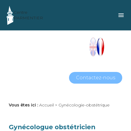
Panneau de gestion des cookies
Centre
menu
PARMENTIER
Contactez-nous
Vous êtes ici :
Accueil
> Gynécologie-obstétrique
Gynécologue obstétricien