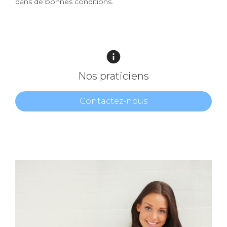
dans de bonnes conditions.
info
Nos praticiens
Contactez-nous