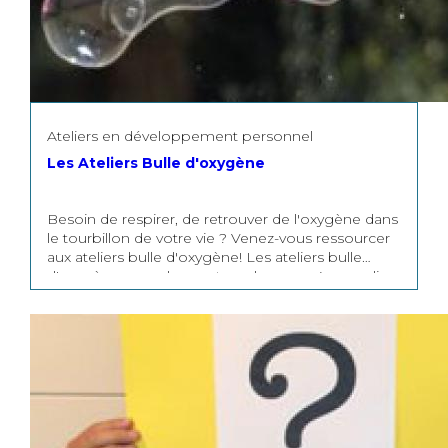
nutrition Yoga-périnée post-natal
Bouleversements émotionnels post-partum Le
changement du corps après la maternité Pour
connaître les dates et thèmes nous vous invitons à
consulter notre page « actualités ».
Ateliers en développement personnel
Les Ateliers Bulle d'oxygène
Besoin de respirer, de retrouver de l'oxygène dans
le tourbillon de votre vie ? Venez-vous ressourcer
aux ateliers bulle d'oxygène! Les ateliers bulle
d'oxygène vous donnent rendez-vous 4 samedis
après-midi sur l'année pour prendre du temps
pour vous. Ces ateliers seront l'occasion de
s'arrêter, de faire un stop et de s'aérer l'esprit en
explorant les thèmes suivants : Développer la
confiance en soi. Osez dire non ! Développer sa
sérénité grâce aux émotions. Mieux comprendre
le conflit afin de le désamorcer. Dates des
prochains ateliers Aucune date n'est prévue pour
l'instant à cause de la crise sanitaire. Animatrice