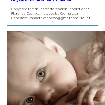
Odyssée l'art de la transformation
L’odyssée l’art de la transformation Inscriptions :
Florence Castiaux : fca.idpulse@gmail.com
Bénédicte Vander : vanbene@gmail.com Nous te
proposons un parcours d’accompagnement pour
mettre en mouvement ton projet: Un cadre et
une structure pour passer de l’abstrait au concret,
de l’intention à la réalisation. 5 jours en immersion
au cœur des Ardennes belges et 3 rendez-vous en
ligne ensuite, afin de donner une structure et un fil
rouge à votre projet. De quoi garder le cap et
booster votre motivation. Le processus se vit et
s’intègre par des méthodes de coaching, de
pratiques sensorielles et d’intelligence collective.
De quel type de projet parle-t-on ? Il peut s’agir
d’un projet professionnel, artistique, sportif ou
personnel. Méthode et pédagogie : Nous avons
développé une méthode introspective et
pratique: La méthode R.A.R.E. Ressenti Notre
travail passe par une exploration qui met en
mouvement le corps et active le ressenti comme
levier puissant de transformation. Nous utilisons
des techniques d’ancrage et d’hypnose. Action