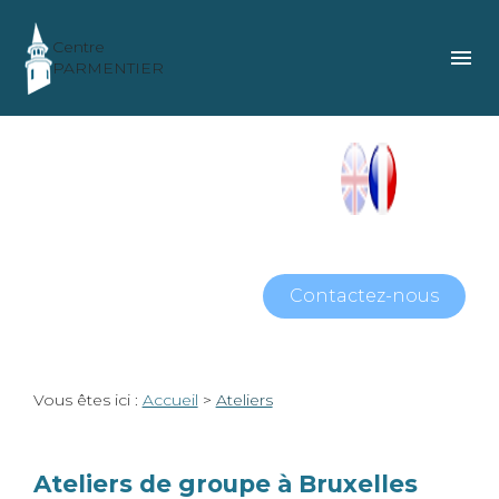
Panneau de gestion des cookies
Centre
menu
PARMENTIER
Contactez-nous
Vous êtes ici :
Accueil
>
Ateliers
Ateliers de groupe à Bruxelles