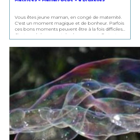
Vous êtes jeune maman, en congé de maternité.
C'est un moment magique et de bonheur. Parfois
ces bons moments peuvent être à la fois difficiles.
C'est un réel moment de changement. En tant
que femme notre vie entière est bousculée. En
tant que femme et maman, nous avons parfois
plusieurs rôles à assumer et à combiner : Maman,
épouse, amie, fille, sour. Cette période est aussi
une période où l'on se pose beaucoup de
questions sur le « comment faire ». Pour vous aider
et vous accompagner dans ces moments, nous
vous proposons des matinées de partages et
d'échanges entre jeunes mamans. Nous nous
rassemblons pour une durée de deux heures avec
votre bébé si vous le souhaitez. Lors de chacune
des matinées un spécialiste viendra vous présenter
son domaine. Chacun des thèmes ont été choisi
pour vous aider à vivre de manière harmonieuse
votre maternité. Voici les différents thèmes qui
peuvent être présentés: Allaitement Haptonomie
La kiné post-natale Les massages bébé La