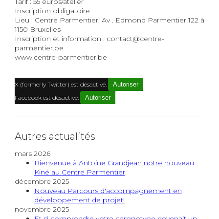
Tarif : 55 euros/atelier
Inscription obligatoire
Lieu : Centre Parmentier, Av . Edmond Parmentier 122 à
1150 Bruxelles
Inscription et information : contact@centre-
parmentier.be
www.centre-parmentier.be
X (formerly Twitter) est désactivé.
Autoriser
Facebook est désactivé.
Autoriser
Autres actualités
mars 2026
Bienvenue à Antoine Grandjean notre nouveau
Kiné au Centre Parmentier
décembre 2025
Nouveau Parcours d'accompagnement en
développement de projet!
novembre 2025
Et si comprendre votre chronotype devenait un