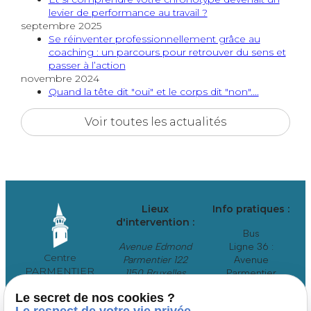
levier de performance au travail ?
septembre 2025
Se réinventer professionnellement grâce au
coaching : un parcours pour retrouver du sens et
passer à l’action
novembre 2024
Quand la tête dit "oui" et le corps dit "non"....
Voir toutes les actualités
Lieux
Info pratiques :
d'intervention :
Bus
Avenue Edmond
Ligne 36 :
Centre
Parmentier 122
Avenue
PARMENTIER
1150 Bruxelles
Parmentier
Centre médical
Tram
Le secret de nos cookies ?
Lignes 39 et 44 :