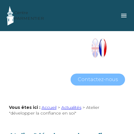
Panneau de gestion des cookies
Centre
menu
PARMENTIER
Contactez-nous
Vous êtes ici :
Accueil
>
Actualités
> Atelier
"développer la confiance en soi"