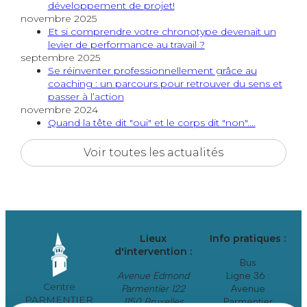
développement de projet!
novembre 2025
Et si comprendre votre chronotype devenait un
levier de performance au travail ?
septembre 2025
Se réinventer professionnellement grâce au
coaching : un parcours pour retrouver du sens et
passer à l’action
novembre 2024
Quand la tête dit "oui" et le corps dit "non"....
Voir toutes les actualités
Lieux
Info pratiques :
d'intervention :
Bus
Avenue Edmond
Ligne 36 :
Centre
Parmentier 122
Avenue
PARMENTIER
1150 Bruxelles
Parmentier