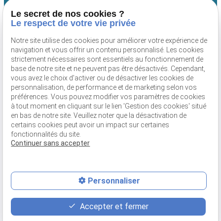
Centre médical
Tram
Le secret de nos cookies ?
Lignes 39 et 44 :
Le respect de votre vie privée
Arrêt Madou ou
Musée du Tram
Notre site utilise des cookies pour améliorer votre expérience de
navigation et vous offrir un contenu personnalisé. Les cookies
strictement nécessaires sont essentiels au fonctionnement de
base de notre site et ne peuvent pas être désactivés. Cependant,
vous avez le choix d'activer ou de désactiver les cookies de
TVA Intracommunautaire :
Mentions
Politique de
personnalisation, de performance et de marketing selon vos
BE0891057044
légales
confidentialité
préférences. Vous pouvez modifier vos paramètres de cookies
à tout moment en cliquant sur le lien 'Gestion des cookies' situé
Plan du site
Gestion
en bas de notre site. Veuillez noter que la désactivation de
des
certains cookies peut avoir un impact sur certaines
cookies
fonctionnalités du site.
Continuer sans accepter
Personnaliser
place
contact_page
Accepter et fermer
Plan d'accès
Contact